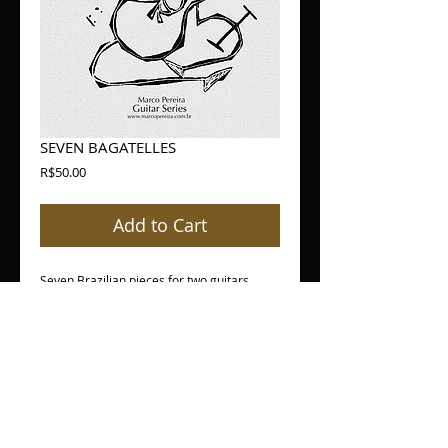
SEVEN BAGATELLES
Price
R$50.00
Add to Cart
Seven Brazilian pieces for two guitars
exploring the most beautiful Brazilian
rhythms and harmonies
Sete peças brasileiras para dois violões
explorando os mais bonitos ritmos do
Brasil e suas harmonias